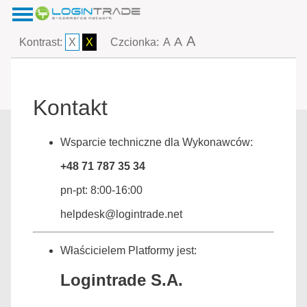
A
A
Kontrast:
X
X
Czcionka:
A
Kontakt
Wsparcie techniczne dla Wykonawców:
+48 71 787 35 34
pn-pt: 8:00-16:00
helpdesk@logintrade.net
Właścicielem Platformy jest:
Logintrade S.A.