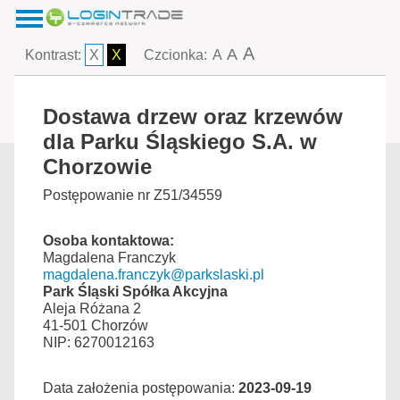
A
A
Kontrast:
X
X
Czcionka:
A
Dostawa drzew oraz krzewów
dla Parku Śląskiego S.A. w
Chorzowie
Postępowanie nr Z51/34559
Osoba kontaktowa:
Magdalena Franczyk
magdalena.franczyk@parkslaski.pl
Park Śląski Spółka Akcyjna
Aleja Różana 2
41-501 Chorzów
NIP: 6270012163
Data założenia postępowania:
2023-09-19