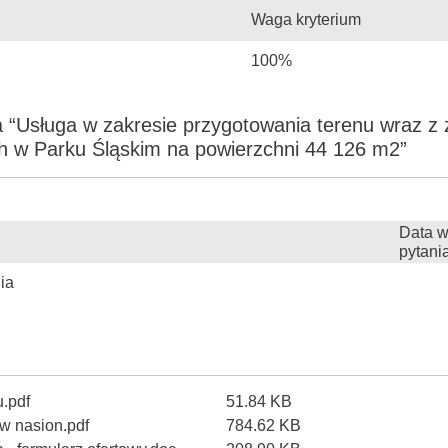
Waga kryterium
100%
a “Usługa w zakresie przygotowania terenu wraz 
ch w Parku Śląskim na powierzchni 44 126 m2”
Data w
pytani
ia
u.pdf
51.84 KB
ew nasion.pdf
784.62 KB