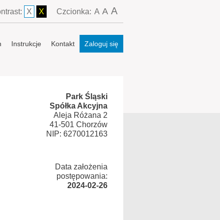
A
A
ntrast:
X
X
Czcionka:
A
n
Instrukcje
Kontakt
Zaloguj się
Park Śląski
Spółka Akcyjna
Aleja Różana 2
41-501 Chorzów
NIP: 6270012163
Data założenia
postępowania:
2024-02-26