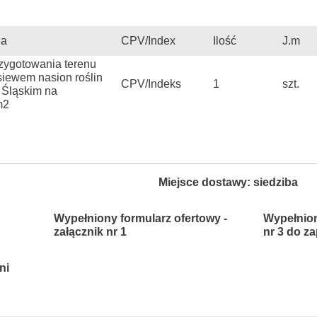
ia
CPV/Index
Ilość
J.m
zygotowania terenu
siewem nasion roślin
CPV/Indeks
1
szt.
 Śląskim na
m2
Miejsce dostawy: siedziba
Wypełniony formularz ofertowy -
Wypełnion
załącznik nr 1
nr 3 do z
ni