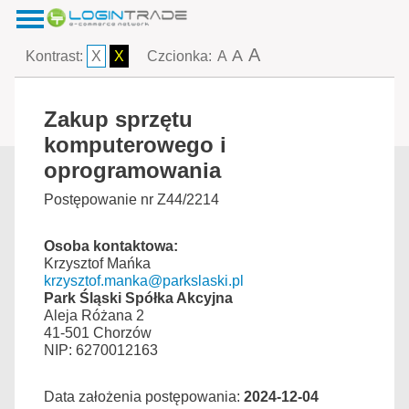
A
A
Kontrast:
X
X
Czcionka:
A
Zakup sprzętu
komputerowego i
oprogramowania
Postępowanie nr Z44/2214
Osoba kontaktowa:
Krzysztof Mańka
krzysztof.manka@parkslaski.pl
Park Śląski Spółka Akcyjna
Aleja Różana 2
41-501 Chorzów
NIP: 6270012163
Data założenia postępowania:
2024-12-04