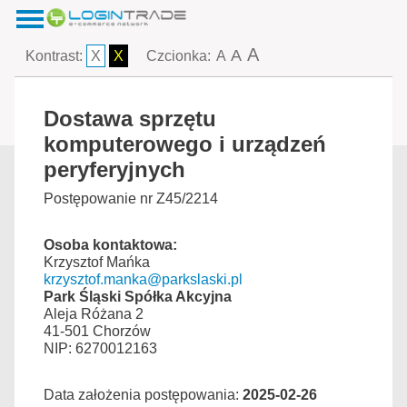
A
A
Kontrast:
X
X
Czcionka:
A
Dostawa sprzętu
komputerowego i urządzeń
peryferyjnych
Postępowanie nr Z45/2214
Osoba kontaktowa:
Krzysztof Mańka
krzysztof.manka@parkslaski.pl
Park Śląski Spółka Akcyjna
Aleja Różana 2
41-501 Chorzów
NIP: 6270012163
Data założenia postępowania:
2025-02-26