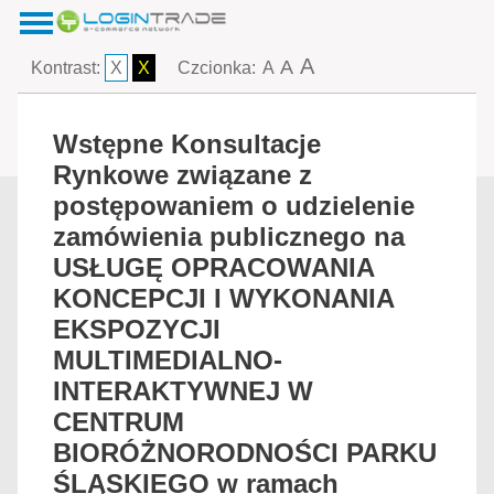
A
A
Kontrast:
X
X
Czcionka:
A
Wstępne Konsultacje
Rynkowe związane z
postępowaniem o udzielenie
zamówienia publicznego na
USŁUGĘ OPRACOWANIA
KONCEPCJI I WYKONANIA
EKSPOZYCJI
MULTIMEDIALNO-
INTERAKTYWNEJ W
CENTRUM
BIORÓŻNORODNOŚCI PARKU
ŚLĄSKIEGO w ramach