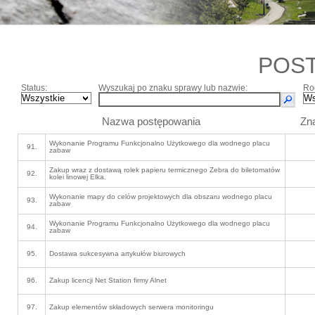
POS
Status:
Wyszukaj po znaku sprawy lub nazwie:
Ro
Nazwa postępowania
Zn
Wykonanie Programu Funkcjonalno Użytkowego dla wodnego placu
91.
zabaw
Zakup wraz z dostawą rolek papieru termicznego Zebra do biletomatów
92.
kolei linowej Elka.
Wykonanie mapy do celów projektowych dla obszaru wodnego placu
93.
zabaw
Wykonanie Programu Funkcjonalno Użytkowego dla wodnego placu
94.
zabaw
95.
Dostawa sukcesywna artykułów biurowych
96.
Zakup licencji Net Station firmy Alnet
97.
Zakup elementów składowych serwera monitoringu