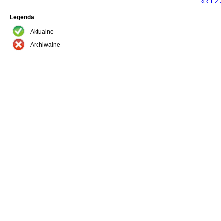
«
‹
1
2
Legenda
- Aktualne
- Archiwalne