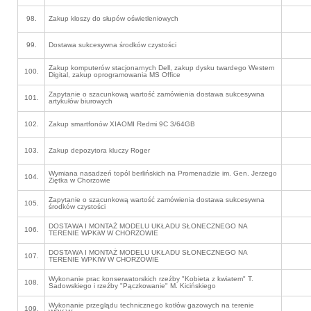
98.
Zakup kloszy do słupów oświetleniowych
99.
Dostawa sukcesywna środków czystości
Zakup komputerów stacjonarnych Dell, zakup dysku twardego Western
100.
Digital, zakup oprogramowania MS Office
Zapytanie o szacunkową wartość zamówienia dostawa sukcesywna
101.
artykułów biurowych
102.
Zakup smartfonów XIAOMI Redmi 9C 3/64GB
103.
Zakup depozytora kluczy Roger
Wymiana nasadzeń topól berlińskich na Promenadzie im. Gen. Jerzego
104.
Ziętka w Chorzowie
Zapytanie o szacunkową wartość zamówienia dostawa sukcesywna
105.
środków czystości
DOSTAWA I MONTAŻ MODELU UKŁADU SŁONECZNEGO NA
106.
TERENIE WPKiW W CHORZOWIE
DOSTAWA I MONTAŻ MODELU UKŁADU SŁONECZNEGO NA
107.
TERENIE WPKIW W CHORZOWIE
Wykonanie prac konserwatorskich rzeźby "Kobieta z kwiatem" T.
108.
Sadowskiego i rzeźby "Pączkowanie" M. Kicińskiego
Wykonanie przeglądu technicznego kotłów gazowych na terenie
109.