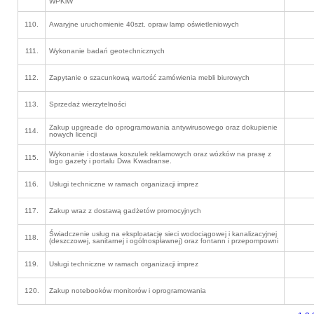
WPKiW
110.
Awaryjne uruchomienie 40szt. opraw lamp oświetleniowych
111.
Wykonanie badań geotechnicznych
112.
Zapytanie o szacunkową wartość zamówienia mebli biurowych
113.
Sprzedaż wierzytelności
Zakup upgreade do oprogramowania antywirusowego oraz dokupienie
114.
nowych licencji
Wykonanie i dostawa koszulek reklamowych oraz wózków na prasę z
115.
logo gazety i portalu Dwa Kwadranse.
116.
Usługi techniczne w ramach organizacji imprez
117.
Zakup wraz z dostawą gadżetów promocyjnych
Świadczenie usług na eksploatację sieci wodociągowej i kanalizacyjnej
118.
(deszczowej, sanitarnej i ogólnospławnej) oraz fontann i przepompowni
119.
Usługi techniczne w ramach organizacji imprez
120.
Zakup notebooków monitorów i oprogramowania