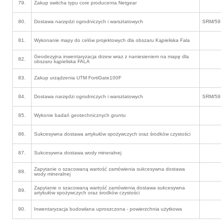
79.
Zakup switcha typu core producenta Netgear
80.
Dostawa narzędzi ogrodniczych i warsztatowych
SRM/59
81.
Wykonanie mapy do celów projektowych dla obszaru Kąpieliska Fala
Geodezyjna inwentaryzacja drzew wraz z naniesieniem na mapę dla
82.
obszaru kąpieliska FALA
83.
Zakup urządzenia UTM FortiGate100F
84.
Dostawa narzędzi ogrodniczych i warsztatowych
SRM/59
85.
Wykonie badań geotechnicznych gruntu
86.
Sukcesywna dostawa artykułów spożywczych oraz środków czystości
87.
Sukcesywna dostawa wody mineralnej
Zapytanie o szacowaną wartość zamówienia sukcesywna dostawa
88.
wody mineralnej
Zapytanie o szacowaną wartość zamówienia dostawa sukcesywna
89.
artykułów spożywczych oraz środków czystości
90.
Inwentaryzacja budowlana uproszczona - powierzchnia użytkowa