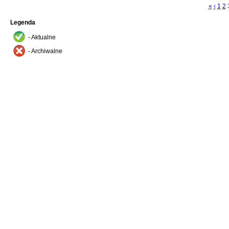
«
‹
1
2
Legenda
- Aktualne
- Archiwalne