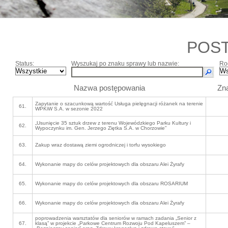
POS
Status:
Wyszukaj po znaku sprawy lub nazwie:
Ro
Nazwa postępowania
Zn
Zapytanie o szacunkową wartość Usługa pielęgnacji różanek na terenie
61.
WPKiW S.A. w sezonie 2022
„Usunięcie 35 sztuk drzew z terenu Wojewódzkiego Parku Kultury i
62.
Wypoczynku im. Gen. Jerzego Ziętka S.A. w Chorzowie”
63.
Zakup wraz dostawą ziemi ogrodniczej i torfu wysokiego
64.
Wykonanie mapy do celów projektowych dla obszaru Alei Żyrafy
65.
Wykonanie mapy do celów projektowych dla obszaru ROSARIUM
66.
Wykonanie mapy do celów projektowych dla obszaru Alei Żyrafy
poprowadzenia warsztatów dla seniorów w ramach zadania „Senior z
67.
klasą” w projekcie „Parkowe Centrum Rozwoju Pod Kapeluszem” –