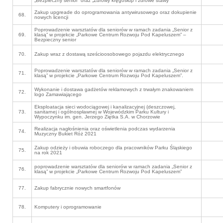
„Bezpieczny senior” oraz „Zdrowy kręgosłup i zdrowe stawy”
Zakup upgreade do oprogramowania antywirusowego oraz dokupienie
68.
nowych licencji
Poprowadzenie warsztatów dla seniorów w ramach zadania „Senior z
69.
klasą” w projekcie „Parkowe Centrum Rozwoju Pod Kapeluszem” –
Bezpieczny senior
70.
Zakup wraz z dostawą sześcioosobowego pojazdu elektrycznego
Poprowadzenie warsztatów dla seniorów w ramach zadania „Senior z
71.
klasą” w projekcie „Parkowe Centrum Rozwoju Pod Kapeluszem”.
Wykonanie i dostawa gadżetów reklamowych z trwałym znakowaniem
72.
logo Zamawiającego
Eksploatacja sieci wodociągowej i kanalizacyjnej (deszczowej,
73.
sanitarnej i ogólnospławnej w Wojewódzkim Parku Kultury i
Wypoczynku im. gen. Jerzego Ziętka S.A. w Chorzowie
Realizacja nagłośnienia oraz oświetlenia podczas wydarzenia
74.
Muzyczny Bukiet Róż 2021
Zakup odzieży i obuwia roboczego dla pracowników Parku Śląskiego
75.
na rok 2021
poprowadzenie warsztatów dla seniorów w ramach zadania „Senior z
76.
klasą” w projekcie „Parkowe Centrum Rozwoju Pod Kapeluszem”
77.
Zakup fabrycznie nowych smartfonów
78.
Komputery i oprogramowanie