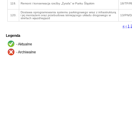
119.
Remont i konserwacja rzeźby „Żyrafa” w Parku Śląskim
18/TP/R
Dostawa oprogramowania systemu parkingowego wraz z infrastrukturą
120.
i jej montażem oraz przebudowa istniejącego układu drogowego w
13/PN/D
strefach wjazd/wyjazd
«
‹
1
Legenda
- Aktualne
- Archiwalne