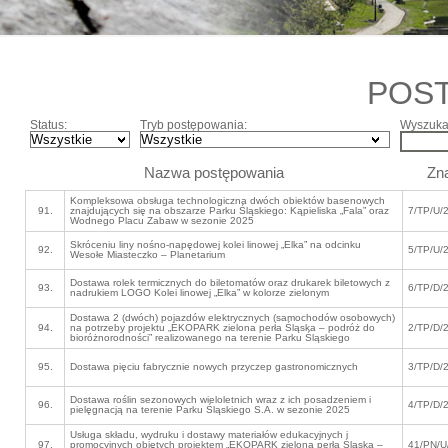
POS
Status:
Tryb postępowania:
Wyszukaj
Nazwa postępowania
Zn
Kompleksowa obsługa technologiczna dwóch obiektów basenowych
91.
znajdujących się na obszarze Parku Śląskiego: Kąpieliska „Fala” oraz
7/TP/U/
Wodnego Placu Zabaw w sezonie 2025
Skróceniu liny nośno-napędowej kolei linowej „Elka” na odcinku
92.
5/TP/U/
Wesołe Miasteczko – Planetarium
Dostawa rolek termicznych do biletomatów oraz drukarek biletowych z
93.
6/TP/D/
nadrukiem LOGO Kolei linowej „Elka” w kolorze zielonym
Dostawa 2 (dwóch) pojazdów elektrycznych (samochodów osobowych)
94.
na potrzeby projektu „EKOPARK zielona perła Śląska – podróż do
2/TP/D/
bioróżnorodności” realizowanego na terenie Parku Śląskiego
95.
Dostawa pięciu fabrycznie nowych przyczep gastronomicznych
3/TP/D/
Dostawa roślin sezonowych wieloletnich wraz z ich posadzeniem i
96.
4/TP/D/
pielęgnacją na terenie Parku Śląskiego S.A. w sezonie 2025
Usługa składu, wydruku i dostawy materiałów edukacyjnych i
97.
promocyjnych objętych projektem „EKOPARK zielona perła Śląska –
41/PN/U