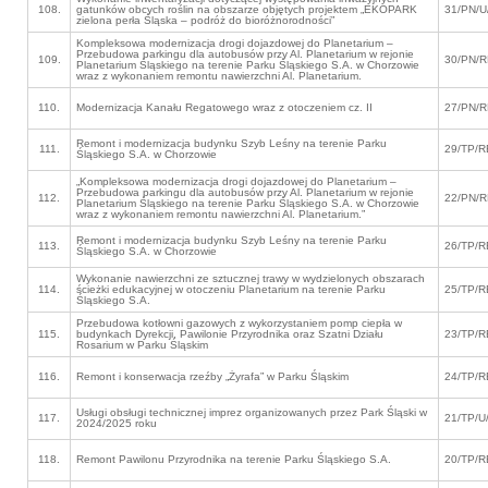
108.
gatunków obcych roślin na obszarze objętych projektem „EKOPARK
31/PN/U
zielona perła Śląska – podróż do bioróżnorodności”
Kompleksowa modernizacja drogi dojazdowej do Planetarium –
Przebudowa parkingu dla autobusów przy Al. Planetarium w rejonie
109.
30/PN/R
Planetarium Śląskiego na terenie Parku Śląskiego S.A. w Chorzowie
wraz z wykonaniem remontu nawierzchni Al. Planetarium.
110.
Modernizacja Kanału Regatowego wraz z otoczeniem cz. II
27/PN/R
Remont i modernizacja budynku Szyb Leśny na terenie Parku
111.
29/TP/R
Śląskiego S.A. w Chorzowie
„Kompleksowa modernizacja drogi dojazdowej do Planetarium –
Przebudowa parkingu dla autobusów przy Al. Planetarium w rejonie
112.
22/PN/R
Planetarium Śląskiego na terenie Parku Śląskiego S.A. w Chorzowie
wraz z wykonaniem remontu nawierzchni Al. Planetarium.”
Remont i modernizacja budynku Szyb Leśny na terenie Parku
113.
26/TP/R
Śląskiego S.A. w Chorzowie
Wykonanie nawierzchni ze sztucznej trawy w wydzielonych obszarach
114.
ścieżki edukacyjnej w otoczeniu Planetarium na terenie Parku
25/TP/R
Śląskiego S.A.
Przebudowa kotłowni gazowych z wykorzystaniem pomp ciepła w
115.
budynkach Dyrekcji, Pawilonie Przyrodnika oraz Szatni Działu
23/TP/R
Rosarium w Parku Śląskim
116.
Remont i konserwacja rzeźby „Żyrafa” w Parku Śląskim
24/TP/R
Usługi obsługi technicznej imprez organizowanych przez Park Śląski w
117.
21/TP/U
2024/2025 roku
118.
Remont Pawilonu Przyrodnika na terenie Parku Śląskiego S.A.
20/TP/R