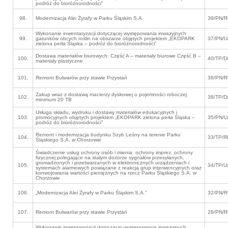
podróż do bioróżnorodności”
98.
Modernizacja Alei Żyrafy w Parku Śląskim S.A.
39/PN/R
Wykonanie inwentaryzacji dotyczącej występowania inwazyjnych
99.
gatunków obcych roślin na obszarze objętych projektem „EKOPARK
37/PN/U
zielona perła Śląska – podróż do bioróżnorodności”
Dostawa materiałów biurowych: Część A – materiały biurowe Część B –
100.
40/TP/D
materiały plastyczne
101.
Remont Bulwarów przy stawie Przystań
36/PN/R
Zakup wraz z dostawą macierzy dyskowej o pojemności roboczej
102.
38/TP/D
minimum 20 TB
Usługa składu, wydruku i dostawy materiałów edukacyjnych i
103.
promocyjnych objętych projektem „EKOPARK zielona perła Śląska –
35/PN/U
podróż do bioróżnorodności”
Remont i modernizacja budynku Szyb Leśny na terenie Parku
104.
33/TP/R
Śląskiego S.A. w Chorzowie
Świadczenie usług ochrony osób i mienia, ochrony imprez, ochrony
fizycznej polegające na stałym dozorze sygnałów przesyłanych,
gromadzonych i przetwarzanych w elektronicznych urządzeniach i
105.
34/TP/U
systemach alarmowych powiązane z reakcją grup interwencyjnych oraz
konwojowania wartości pieniężnych na rzecz Parku Śląskiego S.A. w
Chorzowie
106.
„Modernizacja Alei Żyrafy w Parku Śląskim S.A.”
32/PN/R
107.
Remont Bulwarów przy stawie Przystań
28/PN/R
Wykonanie inwentaryzacji dotyczącej występowania inwazyjnych