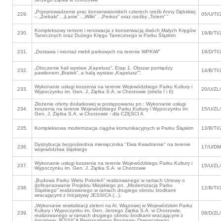
„Przeprowadzenie prac konserwatorskich czterech rzeźb Anny Dębskiej
229.
05/U/TI/
– „Źrebaki” , „Łanie” , „Wilki” , „Perkoz” oraz rzeźby „Totem” ”
Kompleksowy remont i renowacja z konserwacją dwóch Małych Kręgów
230.
19/B/TI/
Tanecznych oraz Dużego Kręgu Tanecznego w Parku Śląskim
231.
„Dostawa i montaż mebli parkowych na terenie WPKiW”
18/D/TI/
„Otoczenie hali wystaw „Kapelusz”. Etap 1. Obszar pomiędzy
232.
14/B/TI/
pawilonem „Bratek”, a halą wystaw „Kapelusz””.
Wykonanie usługi koszenia na terenie Wojewódzkiego Parku Kultury i
233.
20/U/ZL
Wypoczynku im. Gen. J. Ziętka S.A. w Chorzowie (strefa I i II)
Złożenie oferty dodatkowej w postępowaniu pn.: Wykonanie usługi
234.
koszenia na terenie Wojewódzkiego Parku Kultury i Wypoczynku im.
15/U/ZL
Gen. J. Ziętka S.A. w Chorzowie - dla CZĘŚCI A
235.
Kompleksowa modernizacja ciągów komunikacyjnych w Parku Śląskim
13/B/TI/
Dystrybucja bezpośrednia miesięcznika "Dwa Kwadranse" na terenie
236.
17/U/DM
województwa śląskiego
Wykonanie usługi koszenia na terenie Wojewódzkiego Parku Kultury i
237.
15/U/ZL
Wypoczynku im. Gen. J. Ziętka S.A. w Chorzowie
„Budowa Parku Wielu Pokoleń” realizowanego w ramach Umowy o
dofinansowanie Projektu Miejskiego pn. „Modernizacja Parku
238.
12/B/TI/
Śląskiego” realizowanego w ramach drugiego obrotu środkami
wracającymi z Inicjatywy JESSICA (...).
„Wykonanie rewitalizacji zieleni na Al. Wiązowej w Wojewódzkim Parku
Kultury i Wypoczynku im. Gen. Jerzego Ziętka S.A. w Chorzowie,
239.
08/D/ZL
realizowanego w ramach drugiego obrotu środkami wracającymi z
Inicjatywy JESSICA Regionalnego Programu Operacyjnego