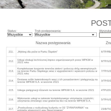
POS
Status:
Tryb postępowania:
Wyszukaj
Nazwa postępowania
Zn
211.
„Wybieg dla psów w Parku Śląskim”
6/TP/RB
Usługi obsługi technicznej imprez organizowanych przez WPKiW w
212.
9/TP/U/
2021 roku
Kompleksowe koszenie terenów zieleni i poboczy dróg wewnętrznych
213.
na terenie Parku Śląskiego wraz z wygrabieniem i wywozem pokosu w
7/TP/U/
2021 roku
Dostawa roślin kwietnikowych wraz z ich posadzeniem i pielęgnacją na
214.
3/TP/D/
terenie WPKiW S.A. w sezonie 2021
215.
Usługa pielęgnacji różanek na terenie WPKiW S.A. w sezonie 2021
4TPU20
Wykonanie usługi w zakresie kompleksowego utrzymania czystości,
216.
5/TP/U/
utrzymania zimowego oraz grabienia liści na terenie WPKiW S.A.
„Przebudowa z rozbudową budynku nr 33 "ŻYRAFIARNIA" na
217.
23/B/TI/
potrzeby ekspozycji Lasu Deszczowego”