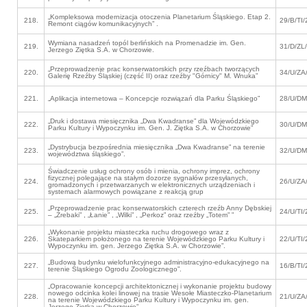
„Kompleksowa modernizacja otoczenia Planetarium Śląskiego. Etap 2.
218.
29/B/TI/
Remont ciągów komunikacyjnych” .
Wymiana nasadzeń topól berlińskich na Promenadzie im. Gen.
219.
31/D/ZL
Jerzego Ziętka S.A. w Chorzowie.
„Przeprowadzenie prac konserwatorskich przy rzeźbach tworzących
220.
34/U/ZA
Galerię Rzeźby Śląskiej (część II) oraz rzeźby "Górnicy" M. Wnuka”
221.
„Aplikacja internetowa – Koncepcje rozwiązań dla Parku Śląskiego”
28/U/DM
„Druk i dostawa miesięcznika „Dwa Kwadranse” dla Wojewódzkiego
222.
30/U/DM
Parku Kultury i Wypoczynku im. Gen. J. Ziętka S.A. w Chorzowie”
„Dystrybucja bezpośrednia miesięcznika „Dwa Kwadranse” na terenie
223.
32/U/DM
województwa śląskiego”.
Świadczenie usług ochrony osób i mienia, ochrony imprez, ochrony
fizycznej polegające na stałym dozorze sygnałów przesyłanych,
224.
26/U/ZA
gromadzonych i przetwarzanych w elektronicznych urządzeniach i
systemach alarmowych powiązane z reakcją grup
„Przeprowadzenie prac konserwatorskich czterech rzeźb Anny Dębskiej
225.
24/U/TI/
– „Źrebaki” , „Łanie” , „Wilki” , „Perkoz” oraz rzeźby „Totem” ”
„Wykonanie projektu miasteczka ruchu drogowego wraz z
226.
Skateparkiem położonego na terenie Wojewódzkiego Parku Kultury i
22/U/TI/
Wypoczynku im. gen. Jerzego Ziętka S.A. w Chorzowie”.
„Budowa budynku wielofunkcyjnego administracyjno-edukacyjnego na
227.
16/B/TI/
terenie Śląskiego Ogrodu Zoologicznego”.
„Opracowanie koncepcji architektonicznej i wykonanie projektu budowy
nowego odcinka kolei linowej na trasie Wesołe Miasteczko-Planetarium
228.
21/U/ZA
na terenie Wojewódzkiego Parku Kultury i Wypoczynku im. gen.
Jerzego Ziętka w Chorzowie”