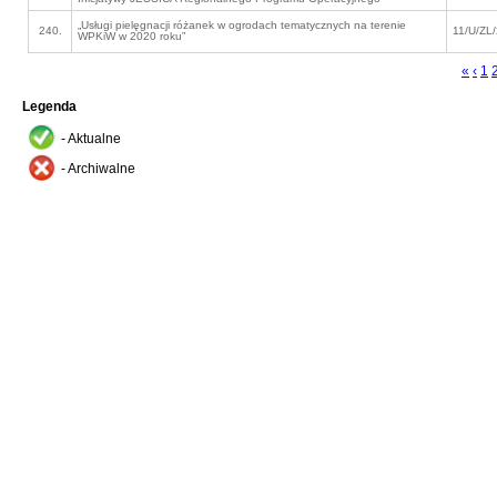
„Usługi pielęgnacji różanek w ogrodach tematycznych na terenie
240.
11/U/ZL
WPKiW w 2020 roku”
«
‹
1
Legenda
- Aktualne
- Archiwalne